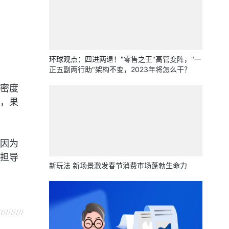
环球观点：四进两退！"零售之王"高管变阵，"一
正五副两行助"架构不变，2023年将怎么干？
密度
，果
因为
担导
新玩法 新场景激发春节消费市场蓬勃生命力
植盆