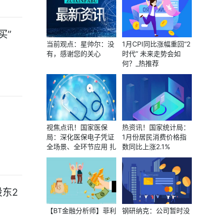
买”
当前观点：星帅尔：没
1月CPI同比涨幅重回“2
有，感谢您的关心
时代” 未来走势会如
何？_热推荐
视焦点讯！国家医保
热资讯！国家统计局：
局：深化医保电子凭证
1月份居民消费价格指
全场景、全环节应用 扎
数同比上涨2.1%
实推进移动支付、电子
处方中心建设
股东2
【BT金融分析师】菲利
钢研纳克：公司暂时没