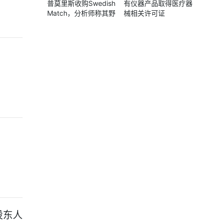
普莫里斯收购Swedish
有仪器产品取得医疗器
Match，分析师称其野
械相关许可证
心是对市场控制 要闻
股东人