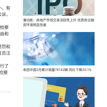
小，有
公诉，
潘功胜：房地产市场交易活跃性上升 优质房企融
资环境明显改善
检察
由和
惩罚和
证员汪
行了
本田中国2月累计销量74142辆 同比下降30.1%
检察