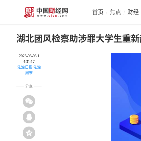
首页
焦点
财经
/
/
湖北团风检察助涉罪大学生重新
2023-03-03 1
4:31:17
​法治日报·法治
周末
分享