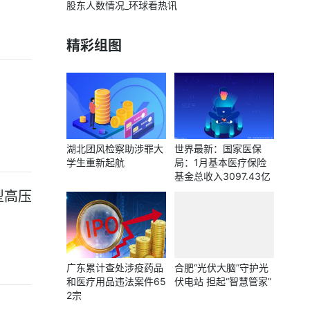
股东人数情况_环球看热讯
精彩组图
湖北团风检察助涉罪大
世界最新：国家医保
学生重新起航
局：1月基本医疗保险
基金总收入3097.43亿
元 同比增长10.6%
型高压
广东累计查处涉疫药品
合肥“光伏大脑”守护光
和医疗用品违法案件65
伏电站 担起“智慧管家”
2宗