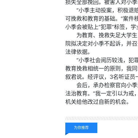
损失全部挽回。被害人对小季
“小季主动投案，积极退
可挽救和教育的基础。”案件
小季会被贴上“犯罪”标签，
为教育、挽救失足大学生
院拟决定对小季不起诉，并召
法律依据。
“小季社会阅历较浅，犯
教育挽救相统一的原则，我同
叙君说。经评议，3名听证员
会后，承办检察官向小季
法治教育。“我一定引以为戒
机关给他改过自新的机会。
关键词：
重新起航
为你推荐