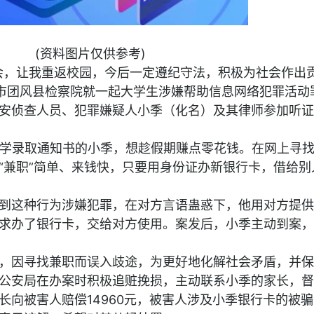
(资料图片仅供参考)
会，让我重返校园，今后一定遵纪守法，积极为社会作出
黄冈市团风县检察院就一起大学生涉嫌帮助信息网络犯罪活动
安侦查人员、犯罪嫌疑人小季（化名）及其律师参加听证
到大学录取通知书的小季，想趁假期赚点零花钱。在网上寻
“兼职”简单、来钱快，只要用身份证办新银行卡，借给别
到这种行为涉嫌犯罪，在对方言语蛊惑下，他用对方提供
求办了银行卡，交给对方使用。案发后，小季主动到案，
，因寻找兼职而误入歧途，为更好地化解社会矛盾，并保
公安局在办案时积极追赃挽损，主动联系小季的家长，督
长向被害人赔偿14960元，被害人涉及小季银行卡的被