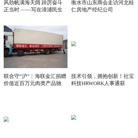
风劲帆满海天阔 踔厉奋斗
衡水市山东商会走访河北桂
正当时 ——写在漳浦民生
仁房地产经纪公司
联合守“沪”︱海联金汇捐赠
技术引领，拥抱创新！社宝
价值近百万元肉类产品驰
科技HRWORK人事通获
得“20