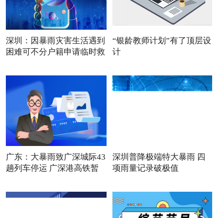
深圳：因暴雨灾害生活遇到
“银龄教师计划”有了顶层设
困难可不分户籍申请临时救
计
广东：大暴雨致广深城际43
深圳普降极端特大暴雨 四
趟列车停运 广深港高铁暂
项雨量记录破极值