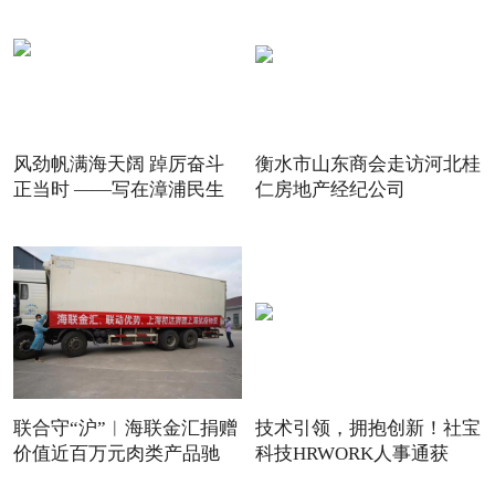
风劲帆满海天阔 踔厉奋斗
衡水市山东商会走访河北桂
正当时 ——写在漳浦民生
仁房地产经纪公司
联合守“沪”︱海联金汇捐赠
技术引领，拥抱创新！社宝
价值近百万元肉类产品驰
科技HRWORK人事通获
得“20