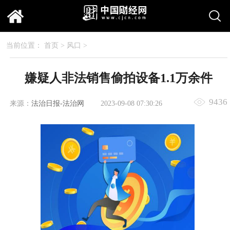
当前位置：
首页
>
风口
>
嫌疑人非法销售偷拍设备1.1万余件
9436
来源：
法治日报-法治网
2023-09-08 07:30:26