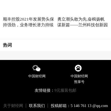
顺丰控股2021年发展势头保
勇立潮头敢为先,奋楫扬帆
持强劲，业务增长潜力持续
谋新篇——兰州科技创新园
热词
中国财经网
中国财经网
熊掌号
友情链接：
9元服装包邮
关于财经网
┊ 联系我们 ┊ 投稿邮箱：5 146 761 13 @qq.com