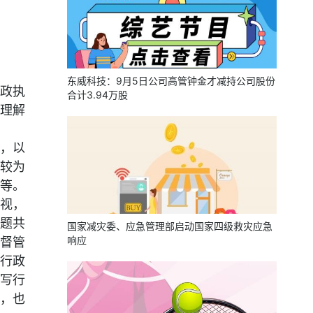
东威科技：9月5日公司高管钟金才减持公司股份
政执
合计3.94万股
理解
，以
较为
等。
视，
题共
国家减灾委、应急管理部启动国家四级救灾应急
响应
督管
行政
写行
，也